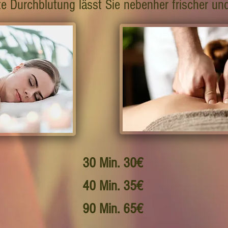
te Durchblutung lässt Sie nebenher frischer un
30 Min. 30€
40 Min. 35€
90 Min. 65€