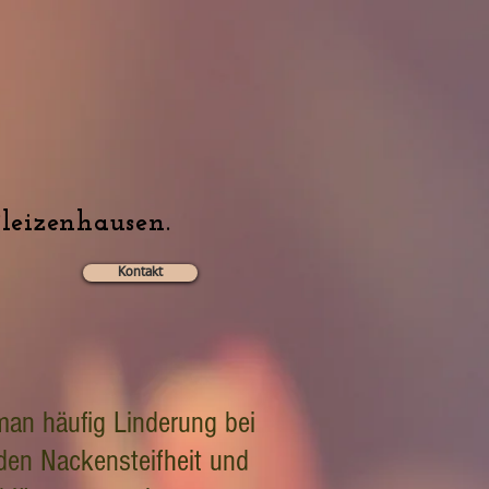
Pleizenhausen.
Kontakt
an häufig Linderung bei
den Nackensteifheit und